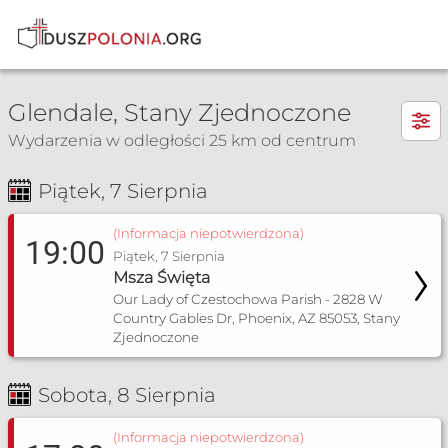
×
Glendale, Stany Zjednoczone
Wydarzenia w odległości 25 km od centrum
Piątek, 7 Sierpnia
Msza Św. i nabożeństwa
(Informacja niepotwierdzona)
19:00
Piątek, 7 Sierpnia
Msza Święta
Our Lady of Czestochowa Parish - 2828 W
Country Gables Dr, Phoenix, AZ 85053, Stany
Zjednoczone
Sobota, 8 Sierpnia
(Informacja niepotwierdzona)