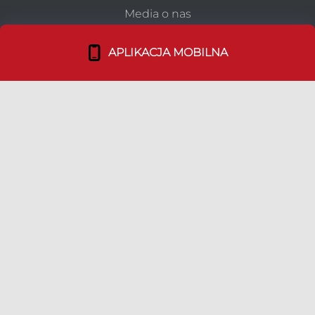
Media o nas
Dołącz do nas!
APLIKACJA MOBILNA
TEAM
Duszpasterstwo Emigracji
Nasz Team
Bohaterowie Duszpolonii
LINKI
Media Kit
Ulotki