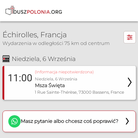
×
Échirolles, Francja
Wydarzenia w odległości 75 km od centrum
Niedziela, 6 Września
Msza Św. i nabożeństwa
(Informacja niepotwierdzona)
11:00
Niedziela, 6 Września
Msza Święta
1 Rue Sainte-Thérèse, 73000 Bassens, France
Masz pytanie albo chcesz coś poprawić?