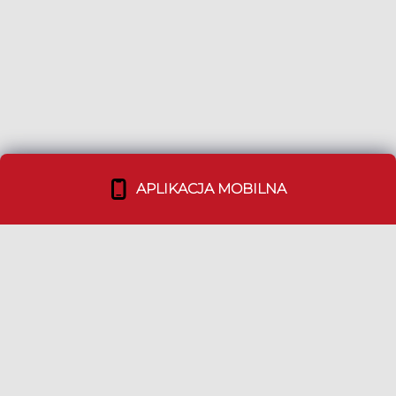
APLIKACJA MOBILNA
DUSZPOLONIA.ORG
Twoja Msza Święta w języku polskim poza
granicami kraju. Jedyne źródło rzetelnej
informacji.
NASZ PROJEKT