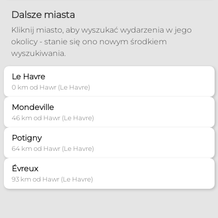
Dalsze miasta
Kliknij miasto, aby wyszukać wydarzenia w jego
okolicy - stanie się ono nowym środkiem
wyszukiwania.
Le Havre
0 km od Hawr (Le Havre)
Mondeville
46 km od Hawr (Le Havre)
Potigny
64 km od Hawr (Le Havre)
Évreux
93 km od Hawr (Le Havre)