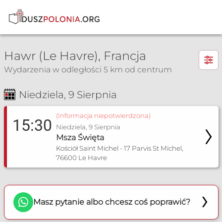
×
Hawr (Le Havre), Francja
Wydarzenia w odległości 5 km od centrum
Niedziela, 9 Sierpnia
Msza Św. i nabożeństwa
(Informacja niepotwierdzona)
15:30
Niedziela, 9 Sierpnia
Msza Święta
Kościół Saint Michel - 17 Parvis St Michel,
76600 Le Havre
Masz pytanie albo chcesz coś poprawić?