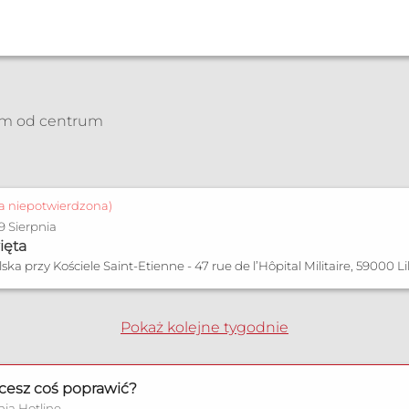
km od centrum
a
ja niepotwierdzona)
 9 Sierpnia
ięta
ska przy Kościele Saint-Etienne - 47 rue de l’Hôpital Militaire, 59000 Lil
Pokaż kolejne tygodnie
cesz coś poprawić?
nia Hotline