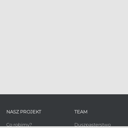
NASZ PROJEKT
TEAM
Co robimy?
Duszpasterstwo