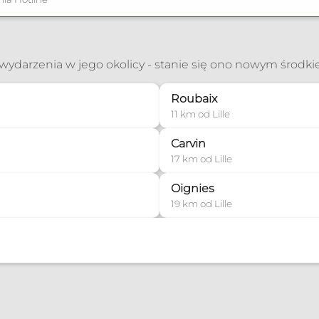
ć wydarzenia w jego okolicy - stanie się ono nowym środk
Roubaix
11 km od Lille
Carvin
17 km od Lille
Oignies
19 km od Lille