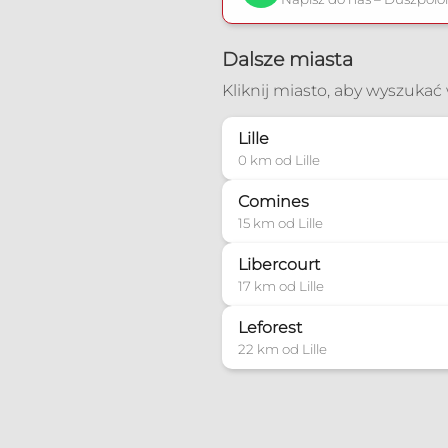
Dalsze miasta
Kliknij miasto, aby wyszuka
Lille
0 km od Lille
Comines
15 km od Lille
Libercourt
17 km od Lille
Leforest
22 km od Lille