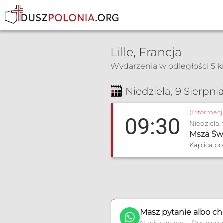
Lille, Francja
Wydarzenia w odległości 5 
Msza Św. i nabożeństwa
Niedziela, 9 Sierpni
(Informac
09:30
Niedziela,
Msza Św
Kaplica pol
Masz pytanie albo ch
Napisz do nas – Duszpolo