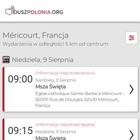
×
Méricourt, Francja
Wydarzenia w odległości 5 km od centrum
Niedziela, 9 Sierpnia
Msza Św. i nabożeństwa
(Informacja niepotwierdzona)
09:00
Niedziela, 9 Sierpnia
Msza Święta
Église catholique Sainte-Barbe à Méricourt -
5000F Rue de Dourges, 62430 Méricourt,
Francja
(Informacja niepotwierdzona)
09:15
Niedziela, 9 Sierpnia
Msza Święta