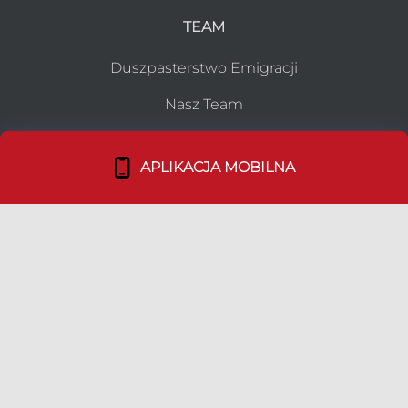
TEAM
Duszpasterstwo Emigracji
Nasz Team
Bohaterowie Duszpolonii
APLIKACJA MOBILNA
LINKI
Media Kit
Ulotki
Polityka prywatności
|
Ustawienia ciasteczek
|
Kontakt
© 2026 Copyright:
Duszpolonia.org