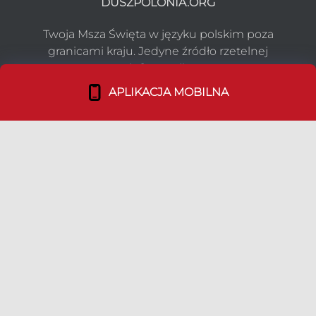
DUSZPOLONIA.ORG
Twoja Msza Święta w języku polskim poza
granicami kraju. Jedyne źródło rzetelnej
informacji.
APLIKACJA MOBILNA
NASZ PROJEKT
Co robimy?
Media o nas
Dołącz do nas!
TEAM
Duszpasterstwo Emigracji
Nasz Team