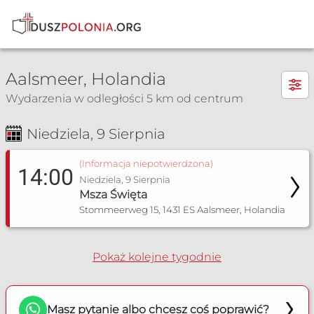
×
Aalsmeer, Holandia
Wydarzenia w odległości 5 km od centrum
Niedziela, 9 Sierpnia
Msza Św. i nabożeństwa
(Informacja niepotwierdzona)
14:00
Niedziela, 9 Sierpnia
Msza Święta
Stommeerweg 15, 1431 ES Aalsmeer, Holandia
Pokaż kolejne tygodnie
Masz pytanie albo chcesz coś poprawić?