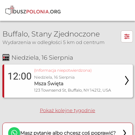
×
Buffalo, Stany Zjednoczone
Wydarzenia w odległości 5 km od centrum
Niedziela, 16 Sierpnia
Msza Św. i nabożeństwa
(Informacja niepotwierdzona)
12:00
Niedziela, 16 Sierpnia
Msza Święta
123 Townsend St, Buffalo, NY 14212, USA
Pokaż kolejne tygodnie
Masz pytanie albo chcesz coś poprawić?