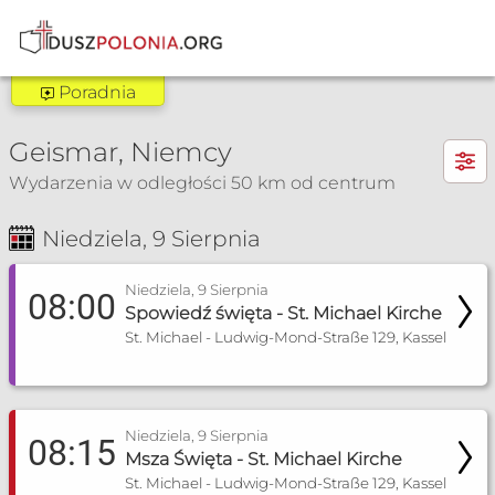
Poradnia
Poradnia Göttingen
×
Geismar, Niemcy
Zakres pomocy:
Wydarzenia w odległości 50 km od centrum
Poradnia dla narzeczonych
Niedziela, 9 Sierpnia
Poradnia Kassel
Msza Św. i nabożeństwa
Spowiedź
Zakres pomocy:
Niedziela, 9 Sierpnia
08:00
Spowiedź święta - St. Michael Kirche
Poradnia dla narzeczonych
St. Michael - Ludwig-Mond-Straße 129, Kassel
Poradnia rozpoznawania płodności
pmkkasselbiuro@t-online.de
Niedziela, 9 Sierpnia
08:15
Więcej informacji
Msza Święta - St. Michael Kirche
St. Michael - Ludwig-Mond-Straße 129, Kassel