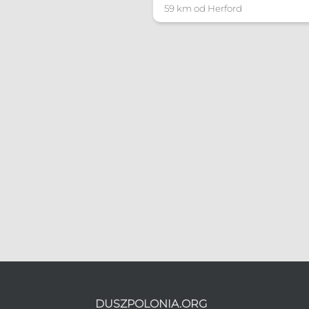
Poradnia rozpoznawa
59 km od Herford
pmkkasselbiuro@t-on
Więcej informacji
DUSZPOLONIA.ORG