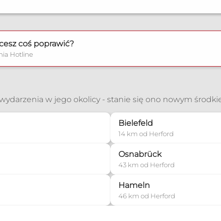
zonych
cesz coś poprawić?
nia Hotline
ć wydarzenia w jego okolicy - stanie się ono nowym środk
Bielefeld
zonych
14 km od Herford
Osnabrück
43 km od Herford
Hameln
46 km od Herford
zonych