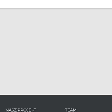
nia płodności
line.de
NASZ PROJEKT
TEAM