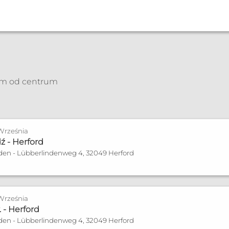
ld, Paderborn
km od centrum
Spowiedź
nia płodności
zonych
 Września
 - Herford
eden - Lübberlindenweg 4, 32049 Herford
eld.de
 Września
 - Herford
eden - Lübberlindenweg 4, 32049 Herford
und