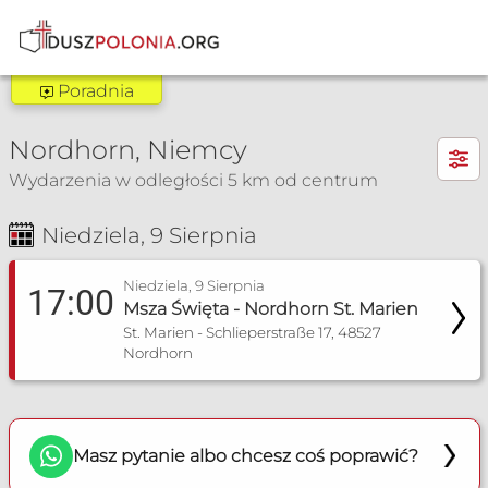
Poradnia
Poradnia Dortmund
×
Nordhorn, Niemcy
Zakres pomocy:
Wydarzenia w odległości 5 km od centrum
Poradnia dla narzeczonych
Poradnia małżeńska
Niedziela, 9 Sierpnia
Msza Św. i nabożeństwa
+49 23129389
Niedziela, 9 Sierpnia
17:00
Poradnia Werl
Msza Święta - Nordhorn St. Marien
St. Marien - Schlieperstraße 17, 48527
Zakres pomocy:
Nordhorn
Poradnia dla narzeczonych
Poradnia małżeńska
Masz pytanie albo chcesz coś poprawić?
+49 15779444247