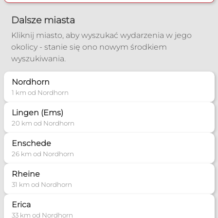
Poradnia Kleve
Dalsze miasta
Zakres pomocy:
Kliknij miasto, aby wyszukać wydarzenia w jego
Poradnia dla narzeczonych
okolicy - stanie się ono nowym środkiem
wyszukiwania.
+49 2821 9705690
Nordhorn
polnische-mission-kle@bistum-
1 km od Nordhorn
muenster.de
Lingen (Ems)
Więcej informacji
20 km od Nordhorn
Enschede
26 km od Nordhorn
Rheine
31 km od Nordhorn
Erica
33 km od Nordhorn