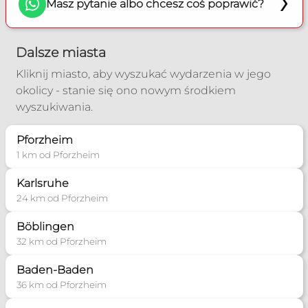
Masz pytanie albo chcesz coś poprawić?
piotrimiolczyk.poradnia@gmail.com
Poradnia Mannheim
Dalsze miasta
Zakres pomocy:
Kliknij miasto, aby wyszukać wydarzenia w jego
Poradnia małżeńska
okolicy - stanie się ono nowym środkiem
Poradnia dla narzeczonych
wyszukiwania.
Poradnia rozpoznawania płodności
Poradnia wychowawcza
Pforzheim
Poradnia socjalna
1 km od Pforzheim
+49 163 269 7671
Karlsruhe
24 km od Pforzheim
poradnia.rodzinna@web.de
Böblingen
Więcej informacji
32 km od Pforzheim
Baden-Baden
36 km od Pforzheim