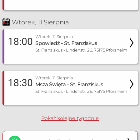
Poradnia Karlsruhe
Wtorek, 11 Sierpnia
Zakres pomocy:
Poradnia dla narzeczonych
Wtorek, 11 Sierpnia
18:00
Poradnia rozpoznawania płodności
Spowiedź - St. Franziskus
St. Franziskus - Lindenstr. 26, 75175 Pforzheim
+49 152 56 85 93 25
Więcej informacji
Wtorek, 11 Sierpnia
Poradnia Ludwigsburg
18:30
Msza Święta - St. Franziskus
Zakres pomocy:
St. Franziskus - Lindenstr. 26, 75175 Pforzheim
Poradnia małżeńska
Poradnia dla narzeczonych
Pokaż kolejne tygodnie
Poradnia rozpoznawania płodności
+481777572979