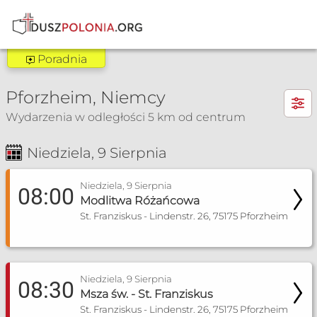
Poradnia
Poradnia Freiburg
×
Pforzheim, Niemcy
Zakres pomocy:
Wydarzenia w odległości 5 km od centrum
Poradnia wychowawcza
Poradnia rozpoznawania płodności
Niedziela, 9 Sierpnia
Msza Św. i nabożeństwa
Spowiedź
Spotkania
Poradnia dla narzeczonych
Poradnia małżeńska
Niedziela, 9 Sierpnia
08:00
Poradnia dla singli
Modlitwa Różańcowa
Poradnia dla seniorów
St. Franziskus - Lindenstr. 26, 75175 Pforzheim
Poradnia socjalna
+4917680246939
Niedziela, 9 Sierpnia
08:30
poradnia.pmkfr@gmail.com
Msza św. - St. Franziskus
St. Franziskus - Lindenstr. 26, 75175 Pforzheim
Więcej informacji