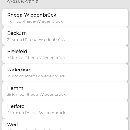
wyszukiwania.
+49 23129389
Rheda-Wiedenbrück
Poradnia Werl
1 km od Rheda-Wiedenbrück
Zakres pomocy:
Beckum
21 km od Rheda-Wiedenbrück
Poradnia dla narzeczonych
Poradnia małżeńska
Bielefeld
25 km od Rheda-Wiedenbrück
+49 15779444247
Paderborn
Poradnia Kassel
35 km od Rheda-Wiedenbrück
Zakres pomocy:
Hamm
Poradnia dla narzeczonych
39 km od Rheda-Wiedenbrück
Poradnia rozpoznawania płodności
Herford
41 km od Rheda-Wiedenbrück
pmkkasselbiuro@t-online.de
Werl
Więcej informacji