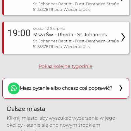
Poradnia Bochum
St. Johannes Baptist - Fürst-Bentheim-Straße
51 33378 Rheda-Wiedenbrück
Zakres pomocy:
Poradnia rozpoznawania płodności
środa, 12 Sierpnia
19:00
Poradnia dla narzeczonych
Msza Św. - Rheda - St. Johannes
Poradnia małżeńska
St. Johannes Baptist - Fürst-Bentheim-Straße
Poradnia lekarska
51 33378 Rheda-Wiedenbrück
Dyżur: Telefon czynny w środy od 20:00 do
21:00
Pokaż kolejne tygodnie
‎+49 1525 4154014
g.janecka@gmx
Masz pytanie albo chcesz coś poprawić?
Poradnia Dortmund
Dalsze miasta
Zakres pomocy:
Kliknij miasto, aby wyszukać wydarzenia w jego
Poradnia dla narzeczonych
okolicy - stanie się ono nowym środkiem
Poradnia małżeńska