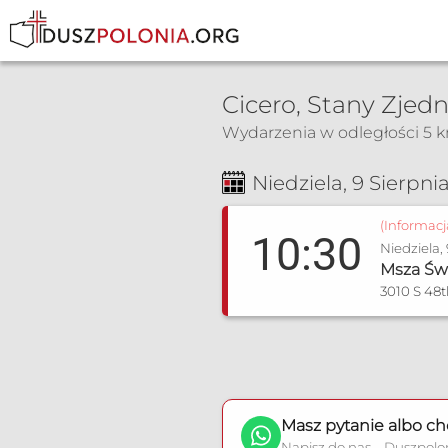
Cicero, Stany Zjed
Wydarzenia w odległości 5 
Msza Św. i nabożeństwa
Niedziela, 9 Sierpni
(Informac
10:30
Niedziela,
Msza Św
3010 S 48t
Masz pytanie albo ch
Napisz do nas – Duszpolo