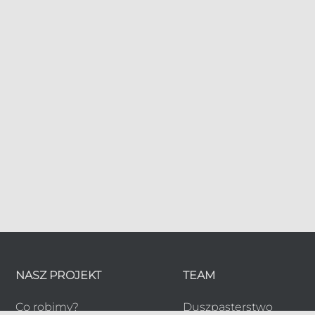
NASZ PROJEKT
TEAM
Co robimy?
Duszpasterstwo