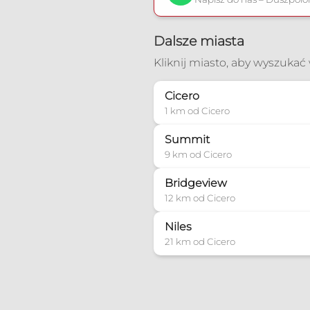
Dalsze miasta
Kliknij miasto, aby wyszuka
Cicero
1 km od Cicero
Summit
9 km od Cicero
Bridgeview
12 km od Cicero
Niles
21 km od Cicero