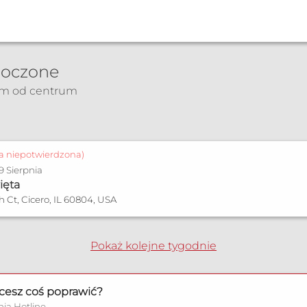
noczone
km od centrum
a
ja niepotwierdzona)
 9 Sierpnia
ięta
h Ct, Cicero, IL 60804, USA
Pokaż kolejne tygodnie
cesz coś poprawić?
nia Hotline