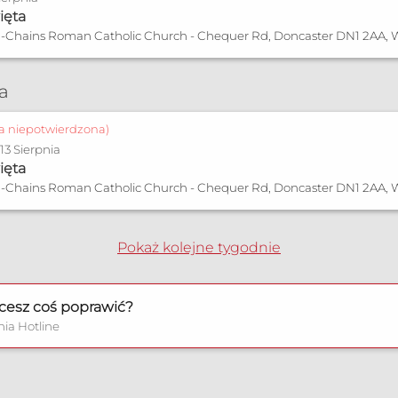
ięta
in-Chains Roman Catholic Church - Chequer Rd, Doncaster DN1 2AA, W
ia
ja niepotwierdzona)
13 Sierpnia
ięta
in-Chains Roman Catholic Church - Chequer Rd, Doncaster DN1 2AA, W
Pokaż kolejne tygodnie
cesz coś poprawić?
nia Hotline