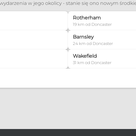
ć wydarzenia w jego okolicy - stanie się ono nowym środk
Rotherham
19 km od Doncaster
Barnsley
24 km od Doncaster
Wakefield
31 km od Doncaster