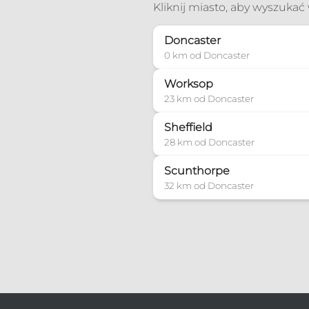
Kliknij miasto, aby wyszuka
Doncaster
0 km od Doncaster
Worksop
23 km od Doncaster
Sheffield
28 km od Doncaster
Scunthorpe
32 km od Doncaster