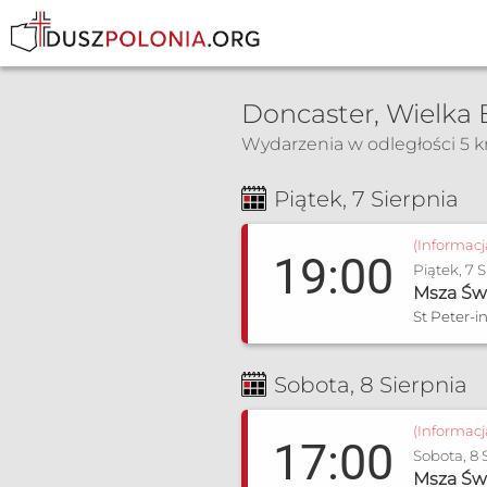
Doncaster, Wielka 
Wydarzenia w odległości 5 
Msza Św. i nabożeństwa
Piątek, 7 Sierpnia
(Informac
19:00
Piątek, 7 
Msza Św
St Peter-
Sobota, 8 Sierpnia
(Informac
17:00
Sobota, 8 
Msza Św