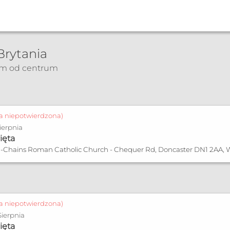
Brytania
km od centrum
ja niepotwierdzona)
Sierpnia
ięta
in-Chains Roman Catholic Church - Chequer Rd, Doncaster DN1 2AA, W
ja niepotwierdzona)
Sierpnia
ięta