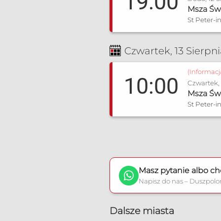
19:00
Msza Św
St Peter-
Czwartek, 13 Sierpn
(Informac
10:00
Czwartek, 
Msza Św
St Peter-
Masz pytanie albo ch
Napisz do nas – Duszpolo
Dalsze miasta