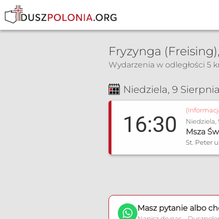
Fryzynga (Freising
Wydarzenia w odległości 5 
Msza Św. i nabożeństwa
Niedziela, 9 Sierpni
(Informac
16:30
Niedziela,
Msza Św
St. Peter 
Masz pytanie albo ch
Napisz do nas – Duszpolo