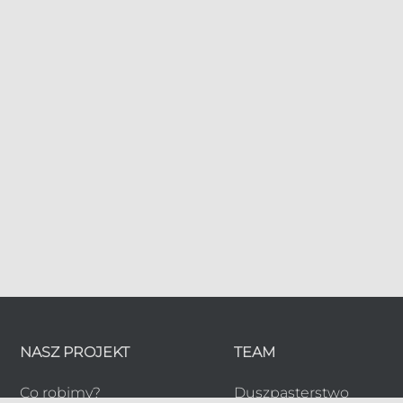
NASZ PROJEKT
TEAM
Co robimy?
Duszpasterstwo