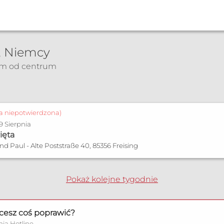
), Niemcy
km od centrum
a
ja niepotwierdzona)
 9 Sierpnia
ięta
und Paul - Alte Poststraße 40, 85356 Freising
Pokaż kolejne tygodnie
cesz coś poprawić?
nia Hotline