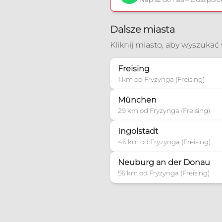
Dalsze miasta
Kliknij miasto, aby wyszuka
Freising
1 km od Fryzynga (Freising)
München
29 km od Fryzynga (Freising)
Ingolstadt
46 km od Fryzynga (Freising)
Neuburg an der Donau
56 km od Fryzynga (Freising)