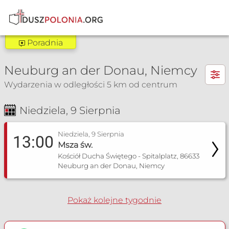
Poradnia
Poradnia Nürnberg
×
Neuburg an der Donau, Niemcy
Zakres pomocy:
Wydarzenia w odległości 5 km od centrum
Poradnia dla narzeczonych
Poradnia małżeńska
Niedziela, 9 Sierpnia
Msza Św. i nabożeństwa
+49 152 34043 195
Niedziela, 9 Sierpnia
13:00
Msza św.
poradniapmknbg@gmail.com
Kościół Ducha Świętego - Spitalplatz, 86633
Neuburg an der Donau, Niemcy
Pokaż kolejne tygodnie