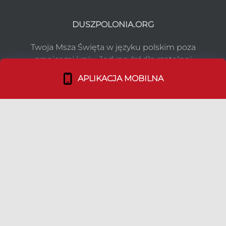
DUSZPOLONIA.ORG
Twoja Msza Święta w języku polskim poza
granicami kraju. Jedyne źródło rzetelnej
informacji.
APLIKACJA MOBILNA
NASZ PROJEKT
Co robimy?
Media o nas
Dołącz do nas!
TEAM
Duszpasterstwo Emigracji