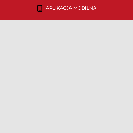
APLIKACJA MOBILNA
Co robimy?
Media o nas
Dołącz do nas!
TEAM
Duszpasterstwo Emigracji
Nasz Team
Bohaterowie Duszpolonii
LINKI
Media Kit
Ulotki