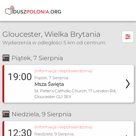
×
Gloucester, Wielka Brytania
Wydarzenia w odległości 5 km od centrum
Piątek, 7 Sierpnia
Msza Św. i nabożeństwa
(Informacja niepotwierdzona)
19:00
Piątek, 7 Sierpnia
Msza Święta
St. Peter's Catholic Church, 17 London Rd,
Gloucester GL1 3EX
Niedziela, 9 Sierpnia
(Informacja niepotwierdzona)
12:30
Niedziela, 9 Sierpnia