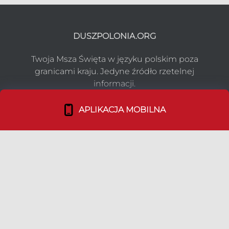
DUSZPOLONIA.ORG
Twoja Msza Święta w języku polskim poza
granicami kraju. Jedyne źródło rzetelnej
informacji.
APLIKACJA MOBILNA
NASZ PROJEKT
Co robimy?
Media o nas
Dołącz do nas!
TEAM