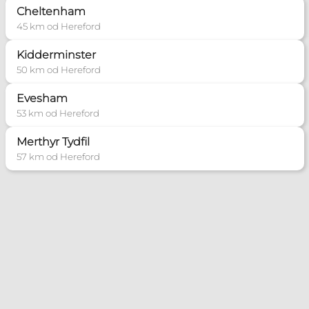
Cheltenham
45 km od Hereford
Kidderminster
50 km od Hereford
Evesham
53 km od Hereford
Merthyr Tydfil
57 km od Hereford