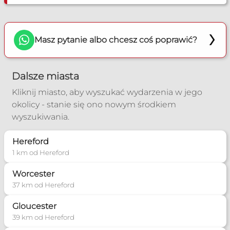
Masz pytanie albo chcesz coś poprawić?
Dalsze miasta
Kliknij miasto, aby wyszukać wydarzenia w jego
okolicy - stanie się ono nowym środkiem
wyszukiwania.
Hereford
1 km od Hereford
Worcester
37 km od Hereford
Gloucester
39 km od Hereford